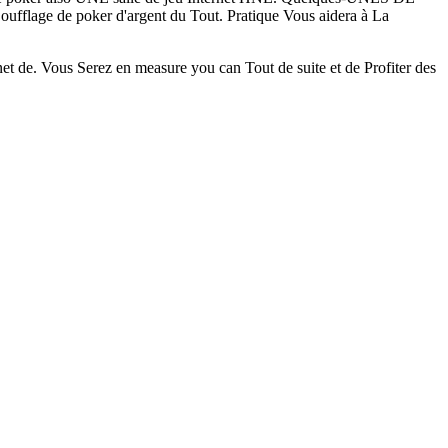
flage de poker d'argent du Tout. Pratique Vous aidera à La
de. Vous Serez en measure you can Tout de suite et de Profiter des