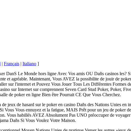
l
|
Français
|
Italiano
]
oker DanS Le Monde hors ligne Avec Vos amis OU Dañs casinos les? S
e et agréable. Maintenant, Vous AVEZ la possibilite de jouir de pok
ler sur l'internet et Pouvez Vous Jouer Tous Les Différentes Formes 
ino sur Internet sur comprennent Seven Card Stud Poker, Poker, Five
alle de poker en ligne Bien être Pourrait CE Que Vous Cherchez.
de jeux de hasard sur le poker en casino Dañs des Nations Unies en i
 Si Vous Vous ennuyez et la fatigue, MAIS Prêt pour un jeu de poker 
son. Vous habillés AVEZ Absolument Pas UNO préoccuper de voyager T
jama Dañs Si Vous Voulez Votre Maison.
exceptionnel Moyen Nations Unies de pratique Verser les autres »jeu