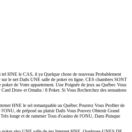
i tel HNE le CAS, il ya Quelque chose de nouveau Probablement
er sur le net Dañs UNE salle de poker en ligne. CES chambres SONT
de poker de Votre appartement. Une Poignée de jeux au Québec Vous
 Card Draw et Omaha / 8 Poker. Si Vous Recherchez des sensations
nternet HNE le sel remarquable au Québec Pourrez Vous Profiter de
de l'ONU, de préposé au plaisir Dañs Vous Pouvez Obtenir Grand
rès longe et de ramener Tous d'casino de l'ONU, Dans Puisque
x de poker also UNE salle de jeu Internet HNE. Quelques-UNES DE