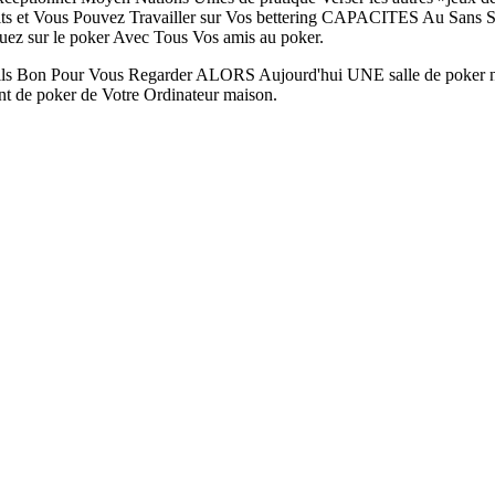
 et Vous Pouvez Travailler sur Vos bettering CAPACITES Au Sans Souf
uez sur le poker Avec Tous Vos amis au poker.
ls Bon Pour Vous Regarder ALORS Aujourd'hui UNE salle de poker net 
ant de poker de Votre Ordinateur maison.