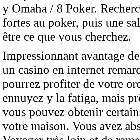
y Omaha / 8 Poker. Recherc
fortes au poker, puis une sa
être ce que vous cherchez.
Impressionnant avantage de 
un casino en internet remarq
pourrez profiter de votre or
ennuyez y la fatiga, mais pr
vous pouvez obtenir certain
votre maison. Vous avez ab
Voyager très loin et de rame